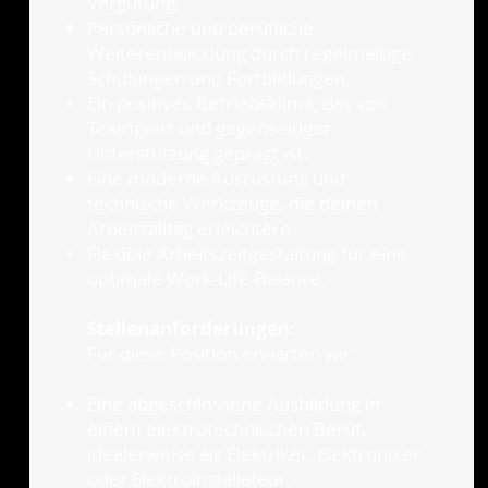
Vergütung.
Persönliche und berufliche
Weiterentwicklung durch regelmäßige
Schulungen und Fortbildungen.
Ein positives Betriebsklima, das von
Teamgeist und gegenseitiger
Unterstützung geprägt ist.
Eine moderne Ausrüstung und
technische Werkzeuge, die deinen
Arbeitsalltag erleichtern.
Flexible Arbeitszeitgestaltung für eine
optimale Work-Life-Balance.
Stellenanforderungen:
Für diese Position erwarten wir:
Eine abgeschlossene Ausbildung in
einem elektrotechnischen Beruf,
idealerweise als Elektriker, Elektroniker
oder Elektroinstallateur.