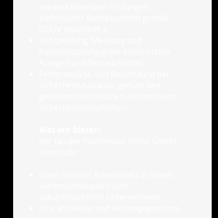
wiederkehrenden Prüfungen
elektrischer Betriebsmittel gemäß
DGUV Vorschrift 3.
Sichtprüfung, Messung und
Funktionsprüfung der elektrischen
Anlagen und Betriebsmittel.
Fehleranalyse und Beurteilung der
Sicherheitszustände gemäß den
geltenden technischen Normen und
Sicherheitsvorschriften.
Was wir bieten:
Wir bei der Prüfservice Heinz GmbH
bieten dir:
Einen stabilen Arbeitsplatz in einem
wachstumsstarken und
zukunftssicheren Unternehmen.
Eine attraktive und leistungsgerechte