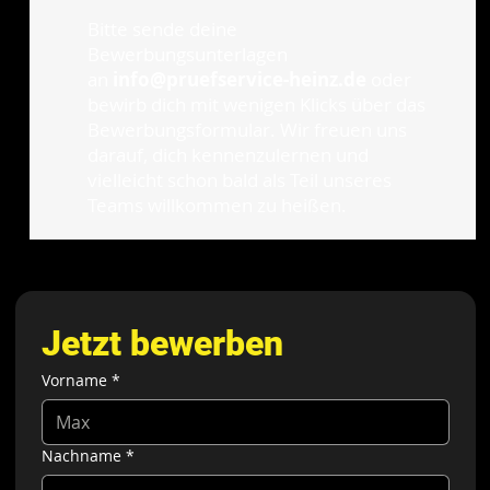
Bitte sende deine
Bewerbungsunterlagen
an
info@pruefservice-heinz.de
oder
bewirb dich mit wenigen Klicks über das
Bewerbungsformular. Wir freuen uns
darauf, dich kennenzulernen und
vielleicht schon bald als Teil unseres
Teams willkommen zu heißen.
Jetzt bewerben
Vorname
*
Nachname
*