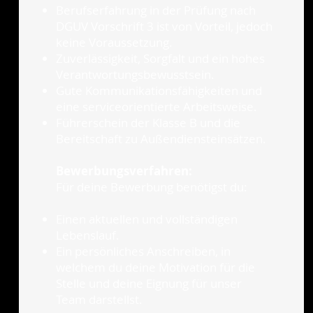
Berufserfahrung in der Prüfung nach
DGUV Vorschrift 3 ist von Vorteil, jedoch
keine Voraussetzung.
Zuverlässigkeit, Sorgfalt und ein hohes
Verantwortungsbewusstsein.
Gute Kommunikationsfähigkeiten und
eine serviceorientierte Arbeitsweise.
Führerschein der Klasse B und die
Bereitschaft zu Außendiensteinsätzen.
Bewerbungsverfahren:
Für deine Bewerbung benötigst du:
Einen aktuellen und vollständigen
Lebenslauf.
Ein persönliches Anschreiben, in
welchem du deine Motivation für die
Stelle und deine Eignung für unser
Team darstellst.