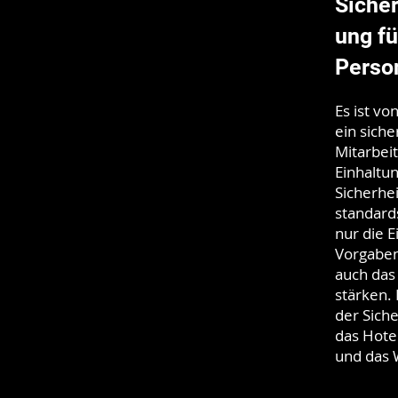
Sicher
ung fü
Perso
Es ist vo
ein sich
Mitarbeit
Einhaltu
Sicherhe
standard
nur die E
Vorgaben
auch das
stärken. 
der Siche
das Hote
und das 