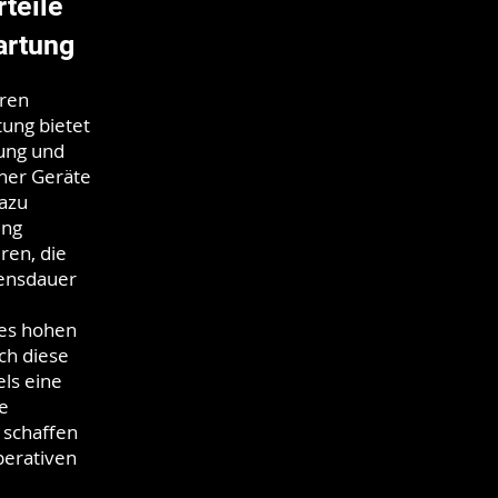
rteile
artung
aren
tung bietet
ung und
her Geräte
Dazu
ung
ren, die
ensdauer
nes hohen
ch diese
ls eine
e
 schaffen
perativen