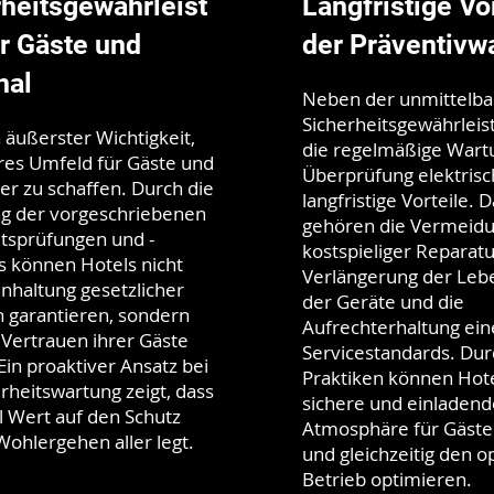
heitsgewährleist
Langfristige Vo
r Gäste und
der Präventivw
nal
Neben der unmittelb
Sicherheitsgewährleis
n äußerster Wichtigkeit,
die regelmäßige Wart
eres Umfeld für Gäste und
Überprüfung elektrisc
er zu schaffen. Durch die
langfristige Vorteile. 
ng der vorgeschriebenen
gehören die Vermeid
itsprüfungen und -
kostspieliger Reparatu
s können Hotels nicht
Verlängerung der Leb
inhaltung gesetzlicher
der Geräte und die
 garantieren, sondern
Aufrechterhaltung ei
 Vertrauen ihrer Gäste
Servicestandards. Dur
Ein proaktiver Ansatz bei
Praktiken können Hote
rheitswartung zeigt, dass
sichere und einladend
l Wert auf den Schutz
Atmosphäre für Gäste
Wohlergehen aller legt.
und gleichzeitig den o
Betrieb optimieren.